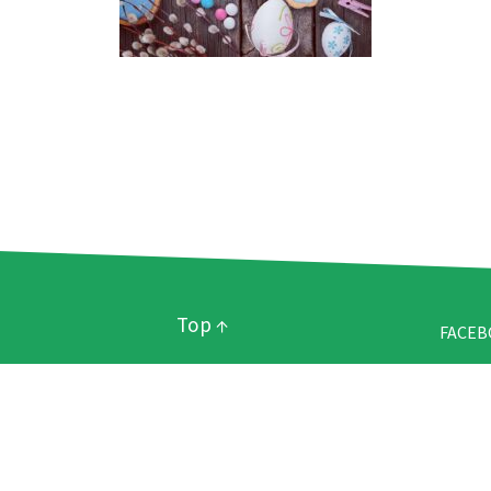
Top ↑
FACE